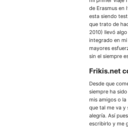
mi primer viaje
de Erasmus en I
esta siendo tes
que trato de ha
2010) llevó alg
integrado en mi
mayores esfuerz
sin el siempre e
Frikis.net 
Desde que comen
siempre ha sido
mis amigos o la
que tal me va y
alegría. Así pu
escribirlo y me 