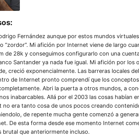
sos:
odrigo Fernández aunque por estos mundos virtuale
“zordor”. Mi afición por Internet viene de largo cua
 de 28k y conseguimos configurarlo con una cuenta
anco Santander ya nada fue igual. Mi afición por los
de, creció exponencialmente. Las barreras locales de
ntro de Internet pronto comprendí que los conceptos 
completamente. Abri la puerta a otros mundos, a con
menos inabarcables. Allá por el 2003 las cosas habían
t no era tanto cosa de unos pocos creando contenid
endolo, de repente mucha gente comenzó a genera
net. De esta forma desde ese momento Internet com
brutal que anteriormente incluso.