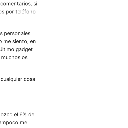
 comentarios, si
os por teléfono
es personales
o me siento, en
 último gadget
 a muchos os
 cualquier cosa
nozco el 6% de
 tampoco me