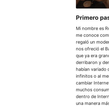
Primero pa
Mi nombre es R
me conoce como 
regaló un modem
nos ofreció el B
que ya era gran
derribaron y de
habían variado 
infinitos o al 
cambiar Interne
muchos consumi
dentro de Inter
una manera más 