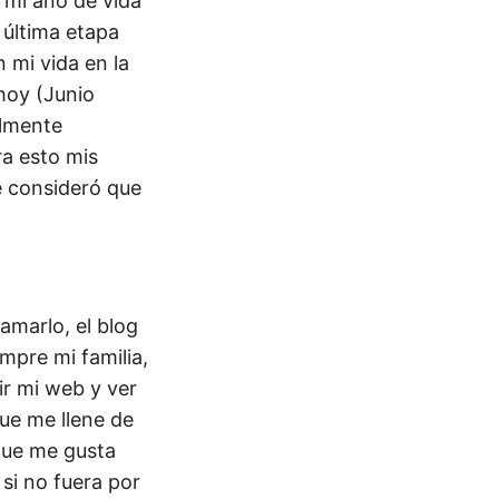
 mi año de vida
 última etapa
 mi vida en la
hoy (Junio
almente
ra esto mis
e consideró que
amarlo, el blog
mpre mi familia,
r mi web y ver
ue me llene de
que me gusta
 si no fuera por