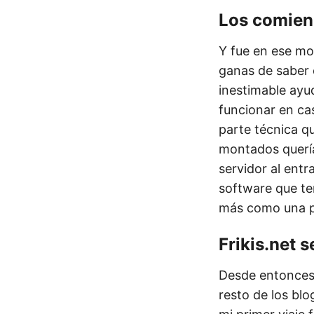
Los comienz
Y fue en ese m
ganas de saber 
inestimable ay
funcionar en cas
parte técnica qu
montados quería
servidor al ent
software que te
más como una pr
Frikis.net 
Desde entonces 
resto de los bl