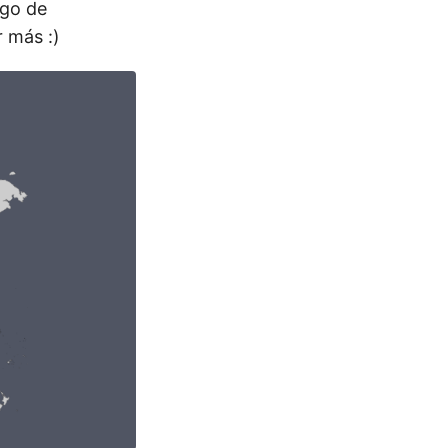
lgo de
r más :)