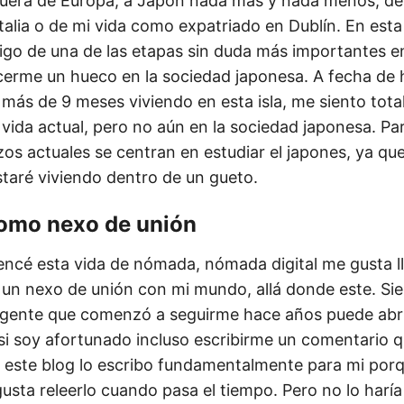
 fuera de Europa, a Japón nada más y nada menos, de
talia o de mi vida como expatriado en Dublín. En esta
tigo de una de las etapas sin duda más importantes en
cerme un hueco en la sociedad japonesa. A fecha de 
o más de 9 meses viviendo en esta isla, me siento tot
 vida actual, pero no aún en la sociedad japonesa. Pa
os actuales se centran en estudiar el japones, ya qu
staré viviendo dentro de un gueto.
como nexo de unión
cé esta vida de nómada, nómada digital me gusta ll
 un nexo de unión con mi mundo, allá donde este. Sie
 gente que comenzó a seguirme hace años puede abri
 si soy afortunado incluso escribirme un comentario q
es este blog lo escribo fundamentalmente para mi por
gusta releerlo cuando pasa el tiempo. Pero no lo haría