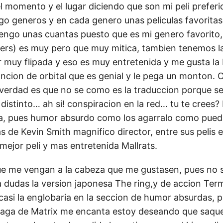
 momento y el lugar diciendo que son mi peli preferi
go generos y en cada genero unas peliculas favoritas,
 tengo unas cuantas puesto que es mi genero favorit
ers) es muy pero que muy mitica, tambien tenemos la
 muy flipada y eso es muy entretenida y me gusta la
ncion de orbital que es genial y le pega un monton. O
a verdad es que no se como es la traduccion porque se
istinto… ah si! conspiracion en la red… tu te crees?
isa, pues humor absurdo como los agarralo como pued
 de Kevin Smith magnifico director, entre sus pelis e
 mejor peli y mas entretenida Mallrats.
ue me vengan a la cabeza que me gustasen, pues no s
a dudas la version japonesa The ring,y de accion Term
casi la englobaria en la seccion de humor absurdas, 
aga de Matrix me encanta estoy deseando que saque