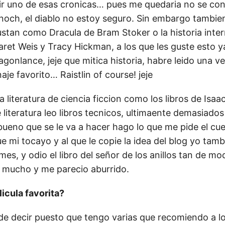
gir uno de esas cronicas… pues me quedaria no se con
ch, el diablo no estoy seguro. Sin embargo tambie
ustan como Dracula de Bram Stoker o la historia inte
ret Weis y Tracy Hickman, a los que les guste esto 
ragonlance, jeje que mitica historia, habre leido una v
aje favorito… Raistlin of course! jeje
 literatura de ciencia ficcion como los libros de Isaa
literatura leo libros tecnicos, ultimaente demasiados
 bueno que se le va a hacer hago lo que me pide el cue
que mi tocayo y al que le copie la idea del blog yo ta
es, y odio el libro del señor de los anillos tan de mo
ya mucho y me parecio aburrido.
licula favorita?
l de decir puesto que tengo varias que recomiendo a l