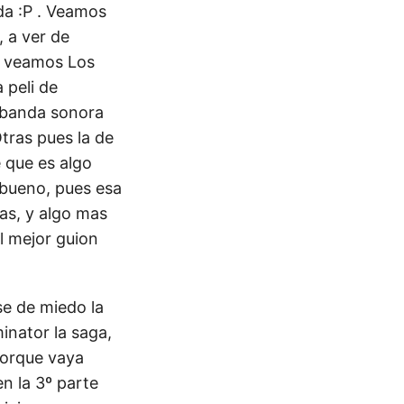
da :P . Veamos
 a ver de
o, veamos Los
 peli de
 banda sonora
tras pues la de
 que es algo
 bueno, pues esa
as, y algo mas
l mejor guion
e de miedo la
inator la saga,
porque vaya
n la 3º parte