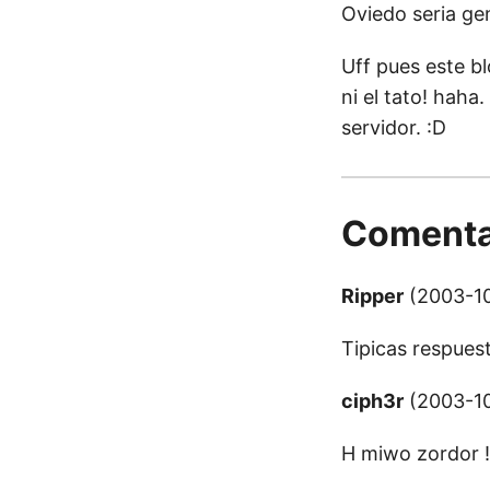
Oviedo seria gen
Uff pues este bl
ni el tato! haha
servidor. :D
Comenta
Ripper
(2003-10
Tipicas respues
ciph3r
(2003-10
H miwo zordor !