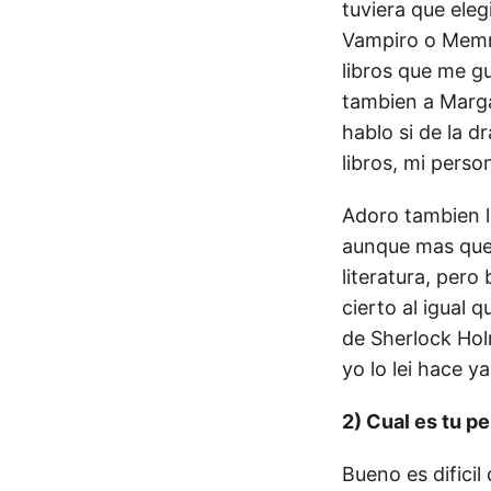
tuviera que ele
Vampiro o Memno
libros que me g
tambien a Marga
hablo si de la d
libros, mi person
Adoro tambien la
aunque mas que 
literatura, pero
cierto al igual 
de Sherlock Holm
yo lo lei hace 
2) Cual es tu pe
Bueno es difici