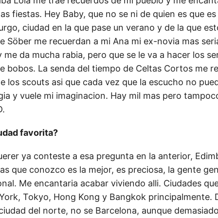
aba Lola me trae recuerdos de mi pueblo y me encant
as fiestas. Hey Baby, que no se ni de quien es que es
rgo, ciudad en la que pase un verano y de la que e
e Söber me recuerdan a mi Ana mi ex-novia mas seria
y me da mucha rabia, pero que se le va a hacer los 
e bobos. La senda del tiempo de Celtas Cortos me r
los scouts asi que cada vez que la escucho no pued
lgia y vuele mi imaginacion. Hay mil mas pero tampoc
D.
udad favorita?
erer ya conteste a esa pregunta en la anterior, Edim
as que conozco es la mejor, es preciosa, la gente genia
nal. Me encantaria acabar viviendo alli. Ciudades qu
ork, Tokyo, Hong Kong y Bangkok principalmente. D
ciudad del norte, no se Barcelona, aunque demasiad