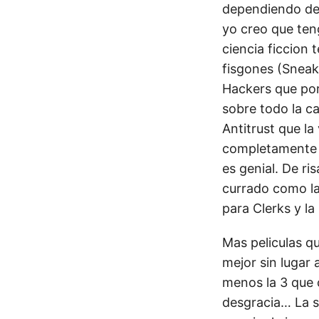
dependiendo del
yo creo que ten
ciencia ficcion
fisgones (Sneak
Hackers que por
sobre todo la ca
Antitrust que l
completamente d
es genial. De r
currado como las
para Clerks y la
Mas peliculas q
mejor sin lugar 
menos la 3 que 
desgracia… La s