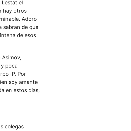
 Lestat el
n hay otros
rminable. Adoro
ya sabran de que
eintena de esos
c Asimov,
 y poca
rpo :P. Por
mbien soy amante
da en estos dias,
os colegas