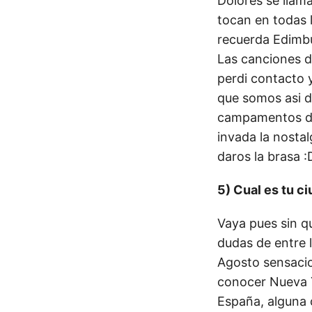
Dolores se llam
tocan en todas l
recuerda Edimbu
Las canciones d
perdi contacto 
que somos asi d
campamentos de 
invada la nosta
daros la brasa :
5) Cual es tu ci
Vaya pues sin qu
dudas de entre l
Agosto sensacio
conocer Nueva Y
España, alguna 