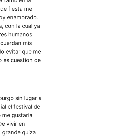
a tambien la
 de fiesta me
stoy enamorado.
, con la cual ya
seres humanos
ecuerdan mis
o evitar que me
o es cuestion de
burgo sin lugar a
l el festival de
e me gustaria
e vivir en
o grande quiza