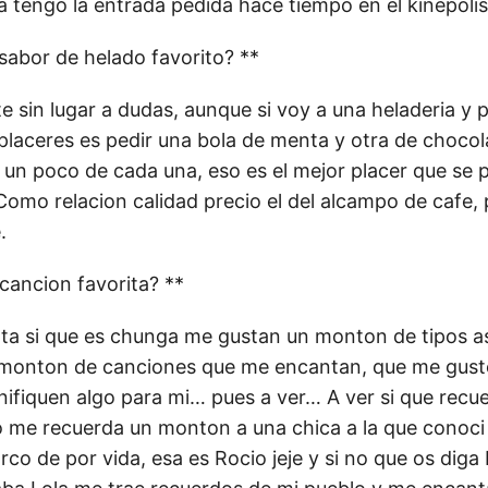
 ya tengo la entrada pedida hace tiempo en el kinepolis 
 sabor de helado favorito? **
e sin lugar a dudas, aunque si voy a una heladeria y p
 placeres es pedir una bola de menta y otra de chocol
un poco de cada una, eso es el mejor placer que se 
Como relacion calidad precio el del alcampo de cafe,
.
 cancion favorita? **
nta si que es chunga me gustan un monton de tipos as
 monton de canciones que me encantan, que me gust
nifiquen algo para mi… pues a ver… A ver si que recuer
ito me recuerda un monton a una chica a la que conoc
o de por vida, esa es Rocio jeje y si no que os diga L