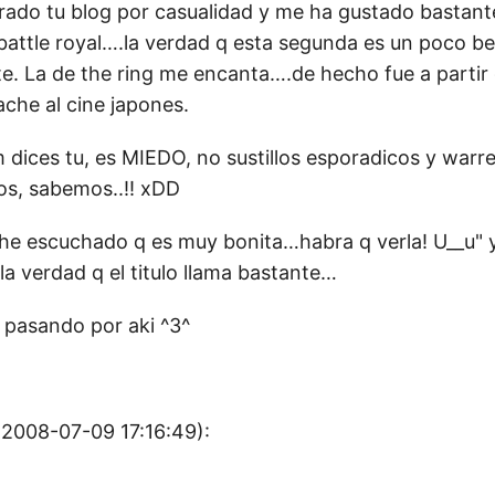
rado tu blog por casualidad y me ha gustado bastant
y battle royal….la verdad q esta segunda es un poco b
e. La de the ring me encanta….de hecho fue a partir 
he al cine japones.
dices tu, es MIEDO, no sustillos esporadicos y warre
s, sabemos..!! xDD
 he escuchado q es muy bonita…habra q verla! U__u" y
 la verdad q el titulo llama bastante…
e pasando por aki ^3^
2008-07-09 17:16:49):