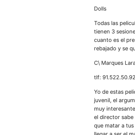
Dolls
Todas las pelic
tienen 3 sesione
cuanto es el pre
rebajado y se q
C\ Marques Lara
tlf: 91.522.50.9
Yo de estas peli
juvenil, el argu
muy interesante
el director sabe
que matar a tus
llegar a ser el