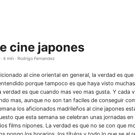
de cine japones
·
4 min
·
Rodrigo Fernandez
cionado al cine oriental en general, la verdad es qu
entendido porque tampoco es que haya visto muchas
 la verdad es que cuando mas veo mas gusta. Y cada 
ndo mas, aunque no son tan faciles de conseguir com
mana los aficionados madrileños al cine japones es
esto que esta semana se celebran unas jornadas en 
ios films nipones. La verdad es que no se con que mot
 os pongo los horarios, los títulos y todo lo que se al 