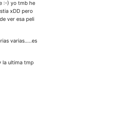
e :-) yo tmb he
estia xDD pero
de ver esa peli
rias varias…..es
 la ultima tmp