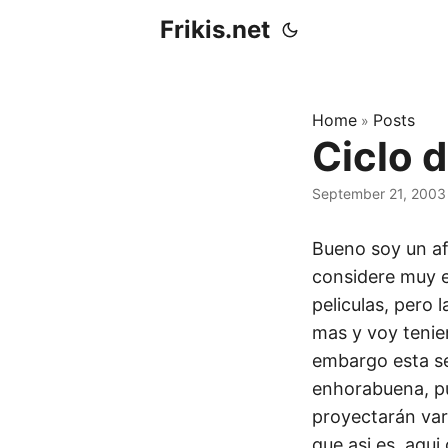
Frikis.net
Home
Posts
»
Ciclo 
September 21, 2003
Bueno soy un afi
considere muy 
peliculas, pero
mas y voy tenie
embargo esta se
enhorabuena, pu
proyectarán var
que asi es, aqui