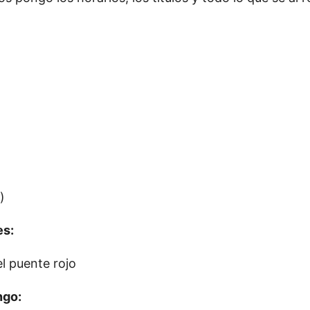
)
es:
el puente rojo
ngo: