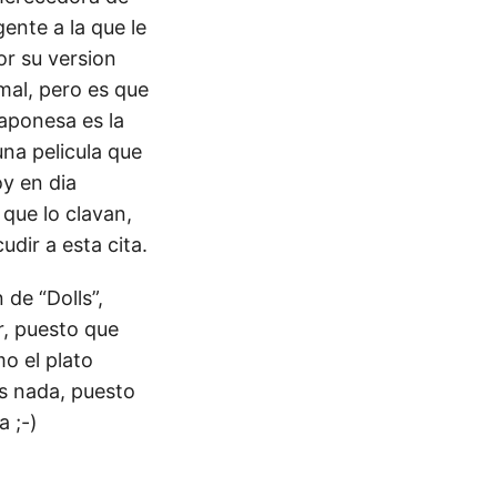
ente a la que le
or su version
mal, pero es que
japonesa es la
una pelicula que
y en dia
que lo clavan,
udir a esta cita.
 de “Dolls”,
r, puesto que
o el plato
os nada, puesto
a ;-)