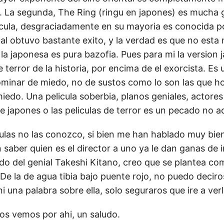
. La segunda, The Ring (ringu en japones) es mucha g
icula, desgraciadamente en su mayoria es conocida p
al obtuvo bastante exito, y la verdad es que no esta 
a japonesa es pura bazofia. Pues para mi la version 
e terror de la historia, por encima de el exorcista. Es 
inar de miedo, no de sustos como lo son las que ho
edo. Una pelicula soberbia, planos geniales, actores 
ine japones o las peliculas de terror es un pecado no ac
culas no las conozco, si bien me han hablado muy bien
saber quien es el director a uno ya le dan ganas de i
o del genial Takeshi Kitano, creo que se plantea com
. De la de agua tibia bajo puente rojo, no puedo decir
i una palabra sobre ella, solo seguraros que ire a verl
nos vemos por ahi, un saludo.