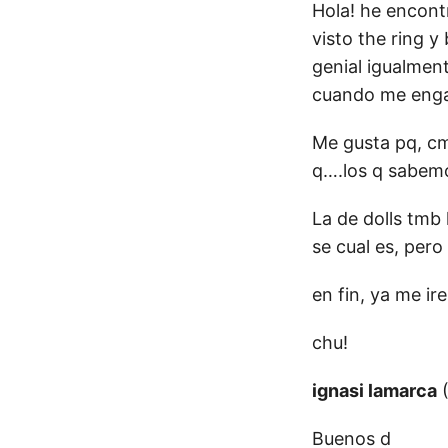
Hola! he encont
visto the ring 
genial igualment
cuando me engac
Me gusta pq, cm 
q….los q sabemo
La de dolls tmb
se cual es, pero
en fin, ya me ir
chu!
ignasi lamarca
(
Buenos d