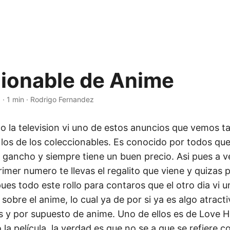
ionable de Anime
3
·
1 min
·
Rodrigo Fernandez
do la television vi uno de estos anuncios que vemos t
 los de los coleccionables. Es conocido por todos que
 gancho y siempre tiene un buen precio. Asi pues a 
mer numero te llevas el regalito que viene y quizas 
ues todo este rollo para contaros que el otro dia vi 
 sobre el anime, lo cual ya de por si ya es algo atract
 y por supuesto de anime. Uno de ellos es de Love Hi
a película, la verdad es que no se a que se refiere c