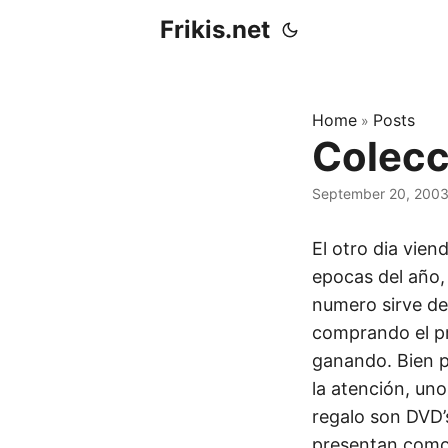
Frikis.net
Home
Posts
»
Colecc
September 20, 200
El otro dia vien
epocas del año,
numero sirve de
comprando el pri
ganando. Bien p
la atención, uno
regalo son DVD’s
presentan como l