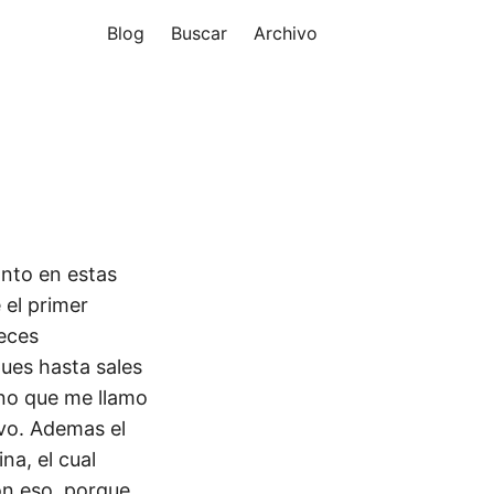
Blog
Buscar
Archivo
anto en estas
 el primer
veces
pues hasta sales
uno que me llamo
ivo. Ademas el
na, el cual
on eso, porque