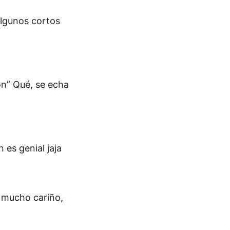
algunos cortos
ón” Qué, se echa
 es genial jaja
r mucho cariño,