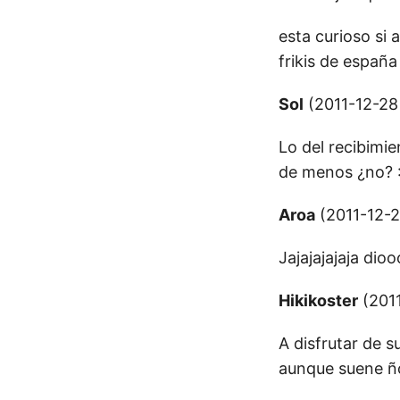
esta curioso si 
frikis de españ
Sol
(2011-12-28
Lo del recibimie
de menos ¿no? :
Aroa
(2011-12-2
Jajajajajaja dio
Hikikoster
(2011
A disfrutar de s
aunque suene ño