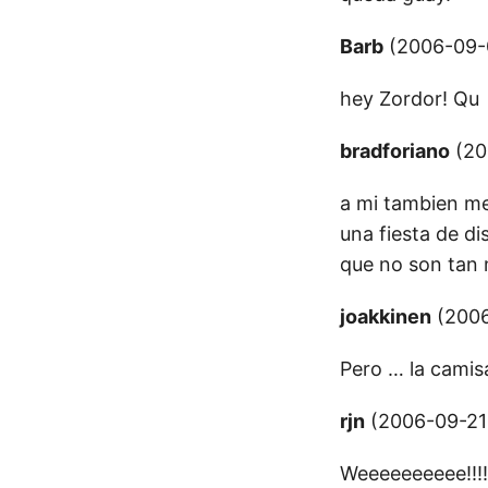
Barb
(2006-09-0
hey Zordor! Qu
bradforiano
(20
a mi tambien me
una fiesta de di
que no son tan 
joakkinen
(2006
Pero … la camis
rjn
(2006-09-21 
Weeeeeeeeee!!!!