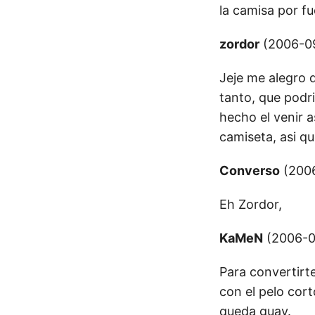
la camisa por f
zordor
(2006-09
Jeje me alegro 
tanto, que podr
hecho el venir a
camiseta, asi q
Converso
(2006
Eh Zordor,
KaMeN
(2006-0
Para convertirt
con el pelo cor
queda guay.