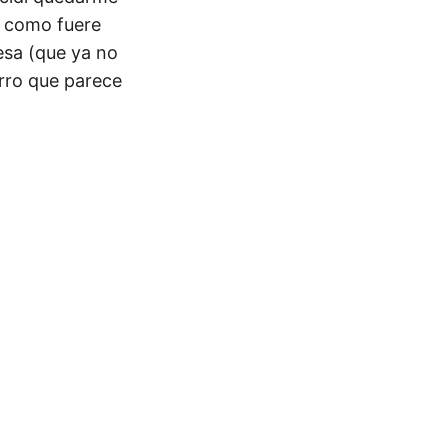
a como fuere
esa (que ya no
urro que parece