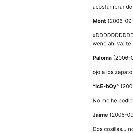
acostumbrando 
Mont
(2006-09-
xDDDDDDDDDDDDD
weno ahi va: te
Paloma
(2006-0
ojo a los zapatos
^IcE-bOy^
(2006
No me he podido
Jaime
(2006-09-
Dos cosillas… n