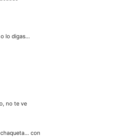
o lo digas…
, no te ve
ni chaqueta… con