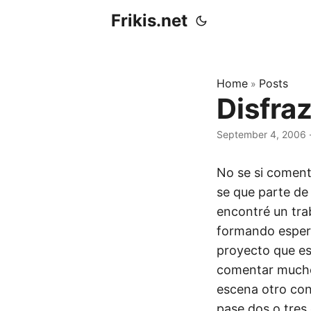
Frikis.net
Home
Posts
»
Disfr
September 4, 2006
No se si coment
se que parte de 
encontré un tra
formando espera
proyecto que es
comentar mucho,
escena otro con
pase dos o tres 