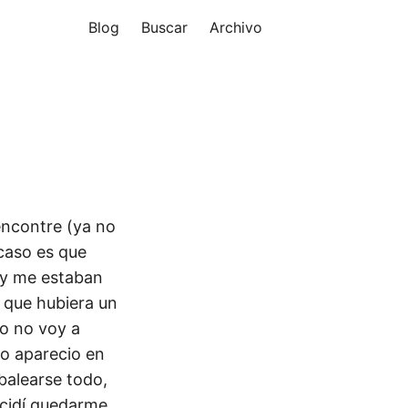
Blog
Buscar
Archivo
encontre (ya no
 caso es que
 y me estaban
 que hubiera un
no no voy a
o aparecio en
balearse todo,
decidí quedarme