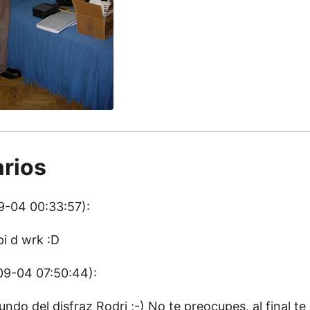
rios
-04 00:33:57):
i d wrk :D
9-04 07:50:44):
ndo del disfraz Rodri ;-) No te preocupes, al final t