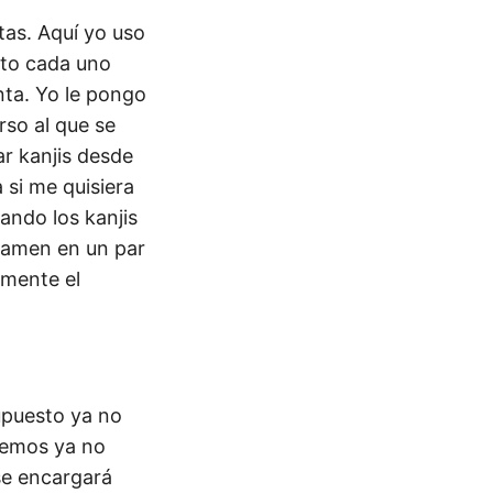
tas. Aquí yo uso
sto cada uno
nta. Yo le pongo
urso al que se
ar kanjis desde
 si me quisiera
ando los kanjis
examen en un par
amente el
supuesto ya no
remos ya no
se encargará