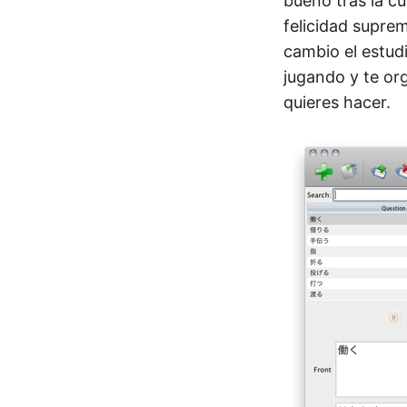
bueno tras la c
felicidad suprem
cambio el estud
jugando y te or
quieres hacer.