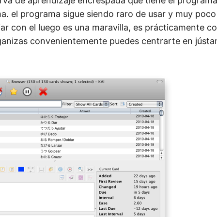
urva de aprendizaje encrespada que tiene el programa
a. el programa sigue siendo raro de usar y muy poco i
iar con el luego es una maravilla, es prácticamente c
ganizas convenientemente puedes centrarte en jústa