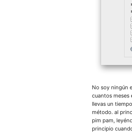
No soy ningún e
cuantos meses e
llevas un tiemp
método. al princ
pim pam, leyénd
principio cuand