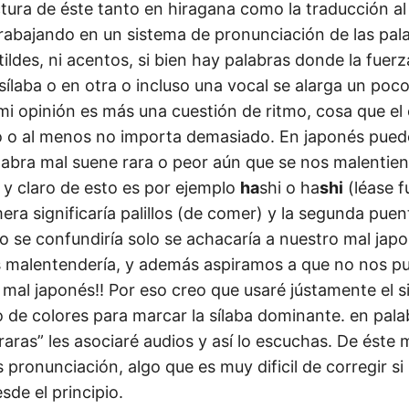
ectura de éste tanto en hiragana como la traducción al
abajando en un sistema de pronunciación de las pal
ildes, ni acentos, si bien hay palabras donde la fuerz
sílaba o en otra o incluso una vocal se alarga un poc
mi opinión es más una cuestión de ritmo, cosa que el
 o al menos no importa demasiado. En japonés puede
abra mal suene rara o peor aún que se nos malentie
 y claro de esto es por ejemplo
ha
shi o ha
shi
(léase f
mera significaría palillos (de comer) y la segunda pue
o se confundiría solo se achacaría a nuestro mal japo
s malentendería, y además aspiramos a que no nos p
 mal japonés!! Por eso creo que usaré jústamente el 
o de colores para marcar la sílaba dominante. en pala
aras” les asociaré audios y así lo escuchas. De éste 
s pronunciación, algo que es muy dificil de corregir 
sde el principio.