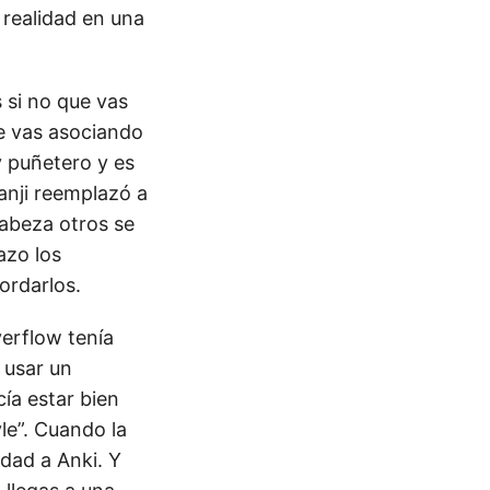
n realidad en una
 si no que vas
ue vas asociando
y puñetero y es
anji reemplazó a
cabeza otros se
azo los
ordarlos.
verflow tenía
 usar un
ía estar bien
le”. Cuando la
dad a Anki. Y