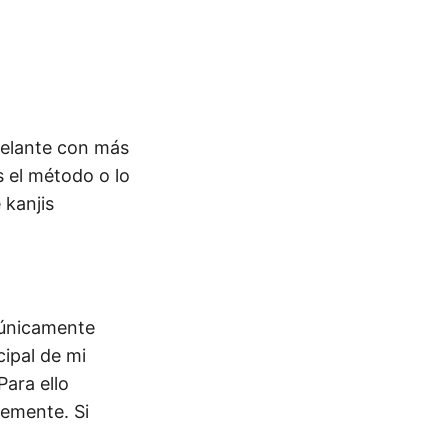
adelante con más
s el método o lo
 kanjis
 únicamente
cipal de mi
Para ello
temente. Si