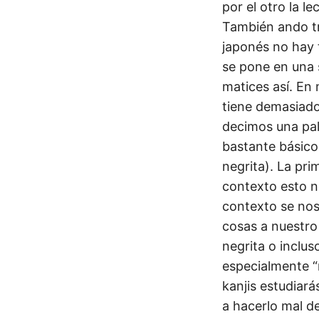
por el otro la l
También ando tr
japonés no hay t
se pone en una 
matices así. En 
tiene demasiado
decimos una pal
bastante básico
negrita). La pri
contexto esto n
contexto se no
cosas a nuestro
negrita o inclus
especialmente “r
kanjis estudiará
a hacerlo mal de