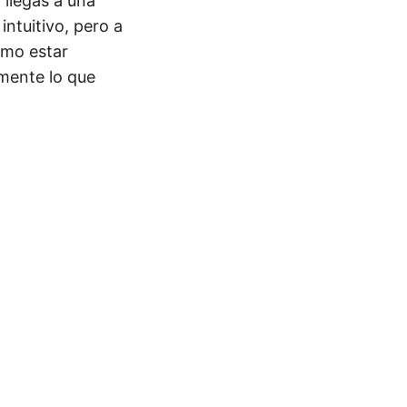
 llegas a una
ntuitivo, pero a
omo estar
mente lo que