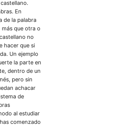
 castellano.
abras. En
a de la palabra
o más que otra o
 castellano no
 hacer que si
nda. Un ejemplo
uerte la parte en
nte, dentro de un
nés, pero sin
uedan achacar
sistema de
bras
modo al estudiar
si has comenzado