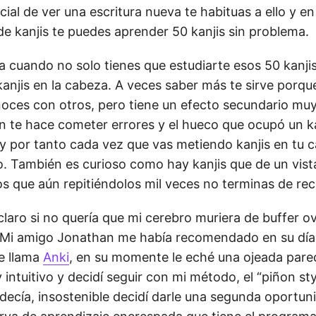
icial de ver una escritura nueva te habituas a ello y e
de kanjis te puedes aprender 50 kanjis sin problema.
a cuando no solo tienes que estudiarte esos 50 kanjis
kanjis en la cabeza. A veces saber más te sirve porq
noces con otros, pero tiene un efecto secundario mu
ón te hace cometer errores y el hueco que ocupó un k
 y por tanto cada vez que vas metiendo kanjis en tu 
o. También es curioso como hay kanjis que de un vist
os que aún repitiéndolos mil veces no terminas de rec
laro si no quería que mi cerebro muriera de buffer o
 Mi amigo Jonathan me había recomendado en su día
e llama
Anki
, en su momente le eché una ojeada parec
intuitivo y decidí seguir con mi método, el “piñon sty
decía, insostenible decidí darle una segunda oportuni