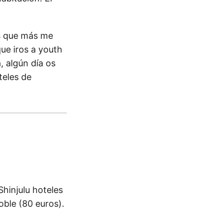
as que más me
ue iros a youth
, algún día os
teles de
hinjulu hoteles
oble (80 euros).