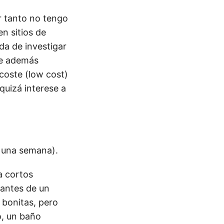
r tanto no tengo
n sitios de
da de investigar
ue además
 coste (low cost)
 quizá interese a
e una semana).
a cortos
iantes de un
 bonitas, pero
o, un baño