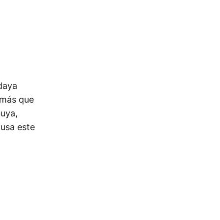
daya
s más que
buya,
kusa este