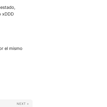
 estado,
do xDDD
por el mismo
NEXT »