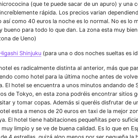
icrococina (que te puede sacar de un apuro) y una 
 increíblemente rápida. Los precios varian dependien
 así como 40 euros la noche es lo normal. No es lo 
y bueno para todo lo que dan. La zona esta muy bien 
(zona de Ueno)
Higashi Shinjuku
(para una o dos noches sueltas es id
hotel es radicalmente distinta al anterior, más que pa
iendo como hotel para la última noche antes de volver
ra. El hotel se encuentra a unos minutos andando de 
ros de Tokyo, en esta zona podréis encontrar sitios g
sitar y tomar copas. Además si queréis disfrutar de 
hotel esta a menos de 20 euros en taxi de la mejor zo
ya. El hotel tiene habitaciones pequeñitas pero sufici
 muy limpio y se ve de buena calidad. Es lo que en E
de 4 estrellas, quizá algo menos por ser pequeña la h