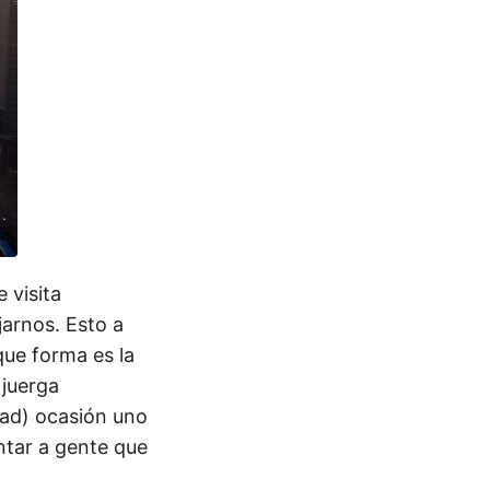
 visita
arnos. Esto a
que forma es la
 juerga
dad) ocasión uno
untar a gente que