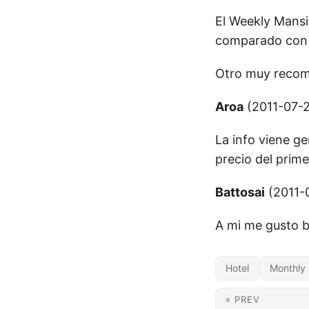
El Weekly Mansio
comparado con 
Otro muy reco
Aroa
(2011-07-2
La info viene ge
precio del prim
Battosai
(2011-0
A mi me gusto b
Hotel
Monthly
« PREV