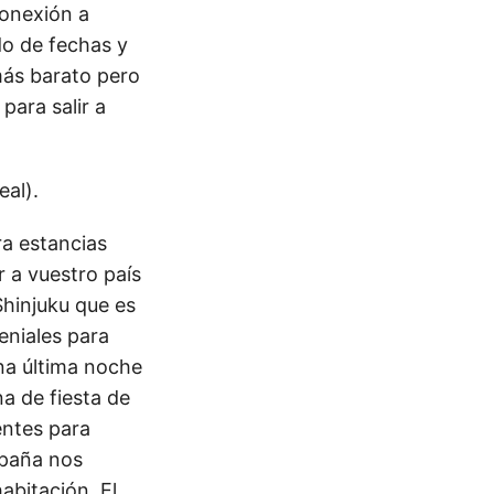
conexión a
do de fechas y
más barato pero
para salir a
eal).
ra estancias
 a vuestro país
Shinjuku que es
eniales para
una última noche
na de fiesta de
entes para
spaña nos
abitación. El