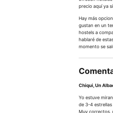
precio aquí ya s
Hay más opcione
gustan en un te
hostels a compa
hablaré de esta
momento se sale
Comenta
Chiqui, Un Alb
Yo estuve miran
de 3-4 estrellas
Muy correctos, 