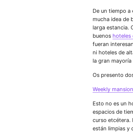
De un tiempo a 
mucha idea de b
larga estancia.
buenos
hoteles
fueran interesan
ni hoteles de al
la gran mayoría 
Os presento dos
Weekly mansio
Esto no es un h
espacios de tie
curso etcétera. 
están limpias y