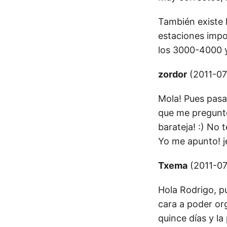
También existe 
estaciones imp
los 3000-4000 
zordor
(2011-07
Mola! Pues pasa
que me pregunte
barateja! :) No 
Yo me apunto! je
Txema
(2011-07
Hola Rodrigo, p
cara a poder org
quince días y l