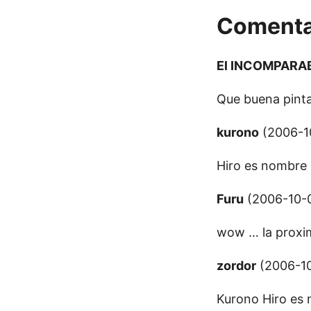
Comenta
El INCOMPARABL
Que buena pinta t
kurono
(2006-10
Hiro es nombre 
Furu
(2006-10-0
wow … la proxim
zordor
(2006-10
Kurono Hiro es 