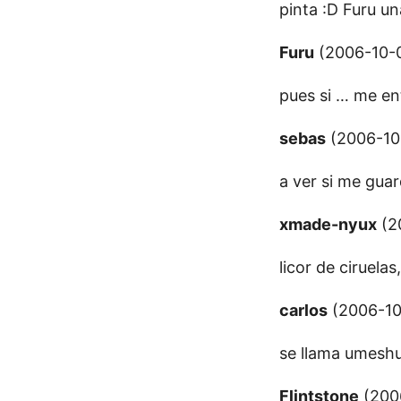
pinta :D Furu u
Furu
(2006-10-0
pues si … me en
sebas
(2006-10-
a ver si me gua
xmade-nyux
(20
licor de ciruelas
carlos
(2006-10-
se llama umeshu
Flintstone
(2006