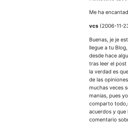
Me ha encantad
vcs
(2006-11-23 
Buenas, je je e
llegue a tu Blog
desde hace algu
tras leer el pos
la verdad es qu
de las opinione
muchas veces se 
manias, pues yo
comparto todo,m
acuerdos y que
comentario sobre