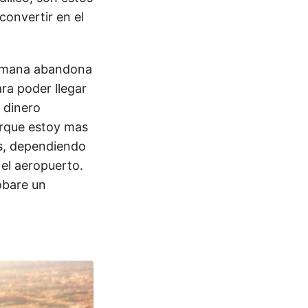
onvertir en el
ermana abandona
ara poder llegar
e dinero
porque estoy mas
as, dependiendo
el aeropuerto.
obare un