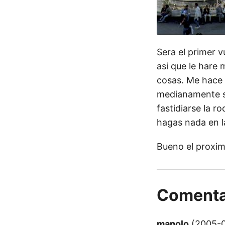
Sera el primer v
asi que le hare
cosas. Me hace 
medianamente se
fastidiarse la r
hagas nada en l
Bueno el proximo
Comenta
manolo
(2005-0