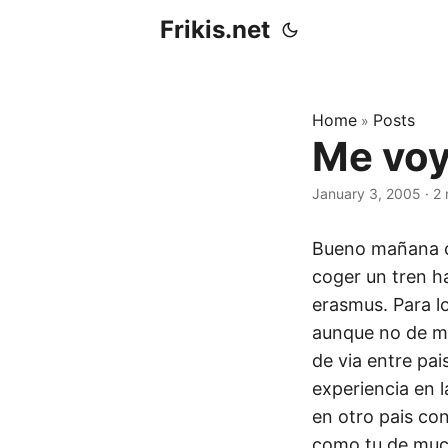
Frikis.net
Home
Posts
»
Me voy 
January 3, 2005
·
2 
Bueno mañana coj
coger un tren h
erasmus. Para l
aunque no de mu
de via entre pai
experiencia en 
en otro pais co
como tu de much