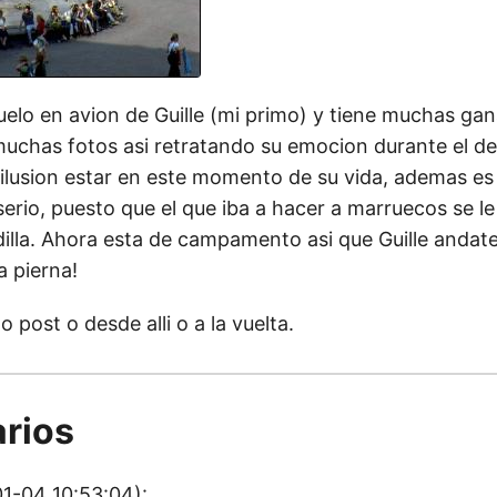
uelo en avion de Guille (mi primo) y tiene muchas ga
 muchas fotos asi retratando su emocion durante el d
ilusion estar en este momento de su vida, ademas es 
rio, puesto que el que iba a hacer a marruecos se le
odilla. Ahora esta de campamento asi que Guille andat
a pierna!
 post o desde alli o a la vuelta.
rios
1-04 10:53:04):