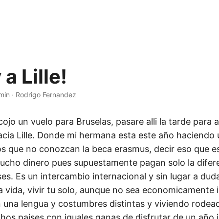
a Lille!
min
·
Rodrigo Fernandez
o un vuelo para Bruselas, pasare alli la tarde para a
acia Lille. Donde mi hermana esta este año haciendo
os que no conozcan la beca erasmus, decir eso que e
cho dinero pues supuestamente pagan solo la diferen
ses. Es un intercambio internacional y sin lugar a dud
la vida, vivir tu solo, aunque no sea economicamente
n una lengua y costumbres distintas y viviendo rodea
os paises con iguales ganas de disfrutar de un año id