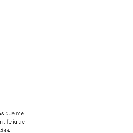
dos que me
t feliu de
cias.