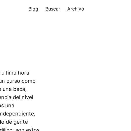
Blog
Buscar
Archivo
 ultima hora
 un curso como
s una beca,
cia del nivel
as una
 independiente,
do de gente
ilico, son estos