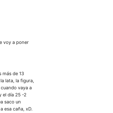
de voy a poner
as más de 13
 lata, la figura,
, cuando vaya a
 el día 25 -2
ea saco un
 a esa caña, xD.