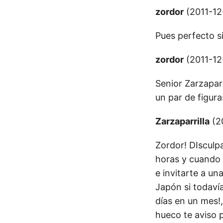
zordor
(2011-12-
Pues perfecto si
zordor
(2011-12-
Senior Zarzapari
un par de figuras
Zarzaparrilla
(20
Zordor! DIsculp
horas y cuando l
e invitarte a u
Japón si todavía
días en un mes!,
hueco te aviso p