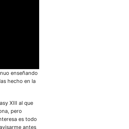
ntinuo enseñando
las hecho en la
sy XIII al que
ona, pero
interesa es todo
 avisarme antes