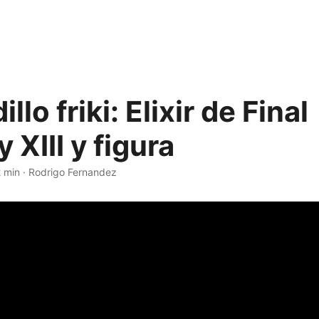
llo friki: Elixir de Final
 XIII y figura
 min
·
Rodrigo Fernandez