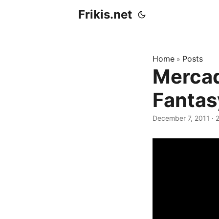
Frikis.net
Home
Posts
»
Mercadi
Fantasy
December 7, 2011
·
2