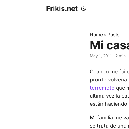
Frikis.net
Home
Posts
»
Mi casa
May 1, 2011
·
2 min
·
Cuando me fui 
pronto volvería
terremoto
que m
última vez la c
están haciendo o
Mi familia me 
se trata de una