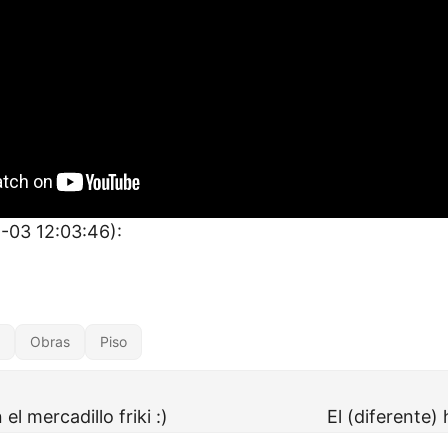
-03 12:03:46):
Obras
Piso
l mercadillo friki :)
El (diferente)