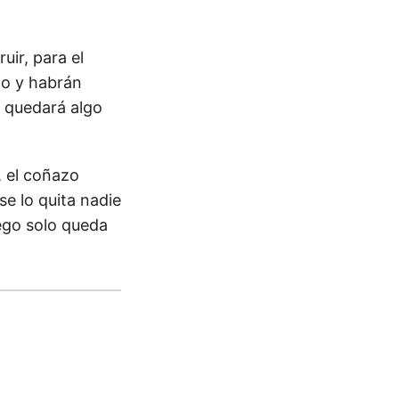
uir, para el
do y habrán
e quedará algo
, el coñazo
se lo quita nadie
uego solo queda