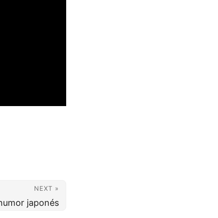
NEXT »
 humor japonés