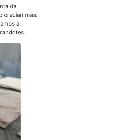
anta da
o crecían más.
zamos a
grandotes.