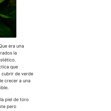
 Que era una
rados la
stético.
ctica que
 cubrir de verde
de crecer a una
ible.
a piel de toro
ote pero