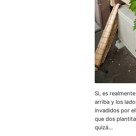
Si, es realment
arriba y los la
invadidos por e
que dos plantit
quizá…