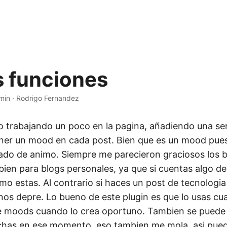
 funciones
min
·
Rodrigo Fernandez
 trabajando un poco en la pagina, añadiendo una seri
er un mood en cada post. Bien que es un mood pues
ado de animo. Siempre me parecieron graciosos los b
bien para blogs personales, ya que si cuentas algo de
mo estas. Al contrario si haces un post de tecnologia
os depre. Lo bueno de este plugin es que lo usas cua
e moods cuando lo crea oportuno. Tambien se puede 
chas en ese momento, eso tambien me mola, asi pue