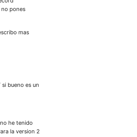
record
o no pones
escribo mas
Y si bueno es un
 no he tenido
ra la version 2