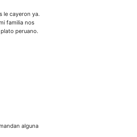
s le cayeron ya.
i familia nos
n plato peruano.
e mandan alguna