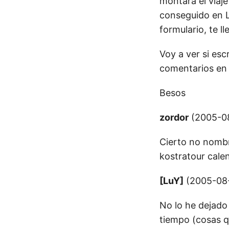
montara el viaje
conseguido en L
formulario, te l
Voy a ver si es
comentarios en 
Besos
zordor
(2005-08
Cierto no nombra
kostratour calen
[LuY]
(2005-08-
No lo he dejado
tiempo (cosas q