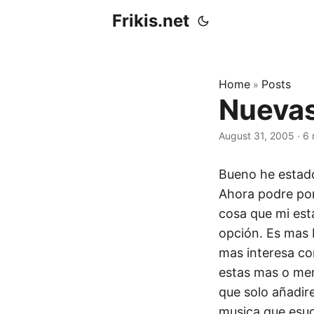
Frikis.net
Home
Posts
»
Nuevas
August 31, 2005
·
6 
Bueno he estado
Ahora podre pon
cosa que mi est
opción. Es mas 
mas interesa co
estas mas o men
que solo añadir
musica que esu