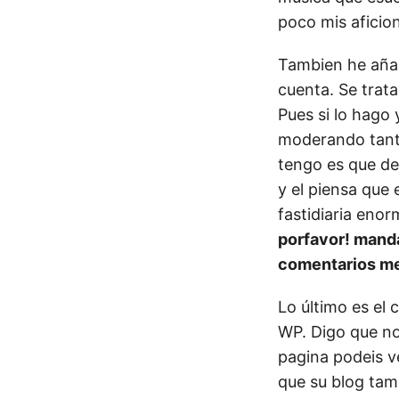
poco mis aficio
Tambien he añad
cuenta. Se trata
Pues si lo hago
moderando tanto
tengo es que de
y el piensa que
fastidiaria eno
porfavor! mand
comentarios m
Lo último es el 
WP. Digo que no 
pagina podeis ve
que su blog tamb