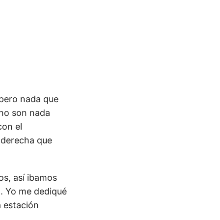
, pero nada que
 no son nada
con el
e derecha que
os, así ibamos
. Yo me dediqué
a estación