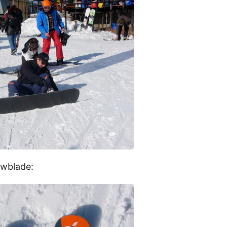
owblade: