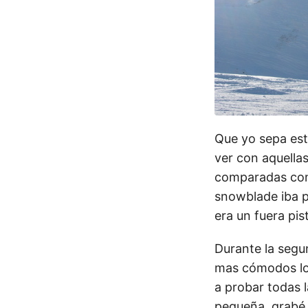
Que yo sepa esta
ver con aquella
comparadas con 
snowblade iba p
era un fuera pis
Durante la segu
mas cómodos lo
a probar todas l
pequeña, grabé 