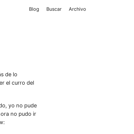
Blog
Buscar
Archivo
s de lo
r el curro del
do, yo no pude
hora no pudo ir
w: