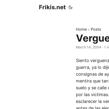
Frikis.net
Home
Posts
»
Vergu
March 14, 2004
·
1 
Siento verguenz
guerra, ya lo di
consignas de ay
mentira que tan
suelo y se call
por las victimas
esclarecer la v
antes de las el