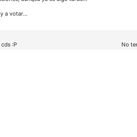
y a votar…
 cds :P
No te