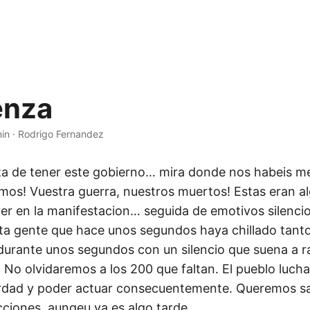
enza
min
·
Rodrigo Fernandez
a de tener este gobierno… mira donde nos habeis me
jimos! Vuestra guerra, nuestros muertos! Estas eran a
er en la manifestacion… seguida de emotivos silenci
ta gente que hace unos segundos haya chillado tanto 
e durante unos segundos con un silencio que suena a r
. No olvidaremos a los 200 que faltan. El pueblo luch
erdad y poder actuar consecuentemente. Queremos sa
ecciones, aunqeu ya es algo tarde…