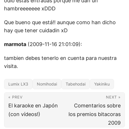
odio estas entradas porque me dan un
hambreeeeeee xDDD
Que bueno que está!! aunque como han dicho
hay que tener cuidadin xD
marmota
(2009-11-16 21:01:09):
tambien debes tenerlo en cuenta para nuestra
visita.
Lumix LX3
Nomihodai
Tabehodai
Yakiniku
« PREV
NEXT »
El karaoke en Japón
Comentarios sobre
(con vídeos!)
los premios bitacoras
2009